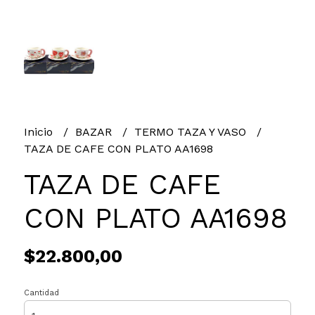
Inicio
BAZAR
TERMO TAZA Y VASO
TAZA DE CAFE CON PLATO AA1698
TAZA DE CAFE
CON PLATO AA1698
$22.800,00
Cantidad