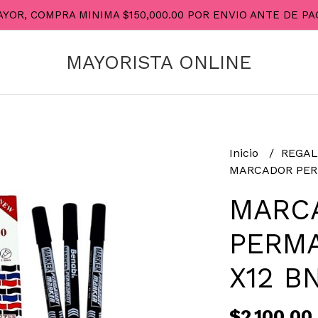
AYOR, COMPRA MINIMA $150,000.00 POR ENVIO ANTE DE 
MAYORISTA ONLINE
Inicio
REGAL
MARCADOR PER
MARC
PERM
X12 B
$2.100,00